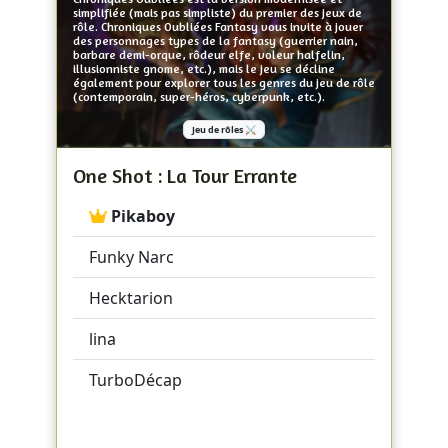
simplifiée (mais pas simpliste) du premier des jeux de
rôle. Chroniques Oubliées Fantasy vous invite à jouer
des personnages types de la fantasy (guerrier nain,
barbare demi-orque, rôdeur elfe, voleur halfelin,
illusionniste gnome, etc.), mais le jeu se décline
également pour explorer tous les genres du jeu de rôle
(contemporain, super-héros, cyberpunk, etc.).
Jeu de rôles ⚔️
One Shot : La Tour Errante
Pikaboy
Funky Narc
Hecktarion
lina
TurboDécap