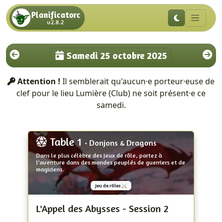
Planificatorc
v2.8.2
Samedi 25 octobre 2025
Attention !
Il semblerait qu'aucun·e porteur·euse de
clef pour le lieu Lumière (Club) ne soit présent·e ce
samedi.
Table 1
• Donjons & Dragons
Dans le plus célèbre des jeux de rôle, partez à
l'aventure dans des mondes peuplés de guerriers et de
magiciens.
Jeu de rôles ⚔️
L'Appel des Abysses - Session 2