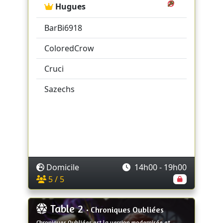
Hugues
BarBi6918
ColoredCrow
Cruci
Sazechs
Domicile
14h00 - 19h00
5 / 5
Table 2
• Chroniques Oubliées
Chroniques Oubliées est la version modernisée et