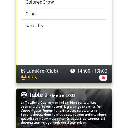
ColoredCrow
Cruci
Sazechs
Lumière (Club)
14h00 - 19h00
5 / 5
Table 2
• Metro 2033
La Troisième Guerre mondiale a bien eu lieu ! Les
sirènes d'alerte ont retenti il y a vingt ans et ce fut
l'apocalypse. Fuyant la surface, les survivants se
terrent depuis dans le plus vaste réseau antiatomique
qui soit : le métro moscovite. Ce dédale de tunnels est
devenu leur refuge, mais aussi leur prison.