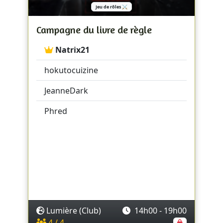
Jeu de rôles ⚔️
Campagne du livre de règle
Natrix21
hokutocuizine
JeanneDark
Phred
Lumière (Club)
14h00 - 19h00
4 / 4