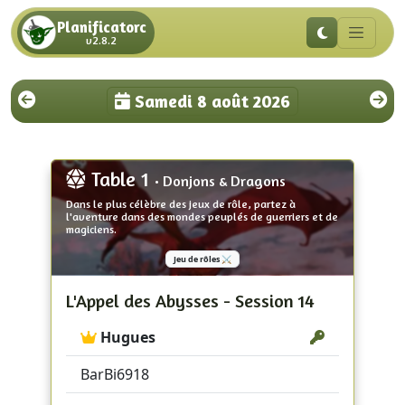
Planificatorc
v2.8.2
Samedi 8 août 2026
Table 1
• Donjons & Dragons
Dans le plus célèbre des jeux de rôle, partez à
l'aventure dans des mondes peuplés de guerriers et de
magiciens.
Jeu de rôles ⚔️
L'Appel des Abysses - Session 14
Hugues
BarBi6918