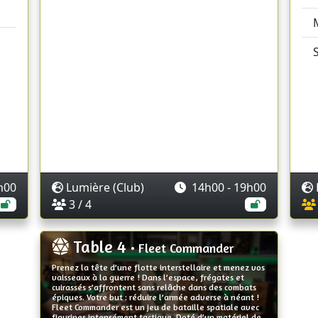
h00
Lumière (Club)
14h00 - 19h00
3 / 4
Table 4
• Fleet Commander
Prenez la tête d’une flotte interstellaire et menez vos
vaisseaux à la guerre ! Dans l’espace, frégates et
cuirassés s’affrontent sans relâche dans des combats
épiques. Votre but : réduire l’armée adverse à néant !
Fleet Commander est un jeu de bataille spatiale avec
figurines intensément tactique. Doté d’un matériel de