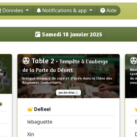
Données
Notifications & app
Aide
Samedi 18 janvier 2025
Table 2
• Tempête à l'auberge
de la Porte du Désert
r
Memb
te
tent
Intrigue tragique de cape et d'épée dans la Chine des
du 
Royaumes Combattants.
vous
Jeu de rôles ⚔️
DeReel
lebaguette
Xin