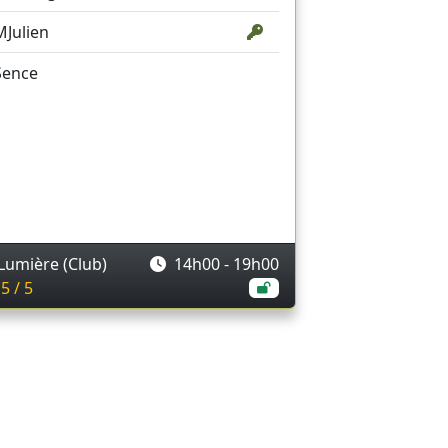
MJulien
Sence
Lumière (Club)
14h00 - 19h00
5 / 5