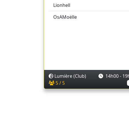
Lionhell
OsAMoëlle
Lumière (Club)
14h00 - 19
5 / 5