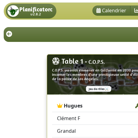
Planificatorc
Calendrier
v2.8.2
Table 1
• C.O.P.S.
C.O.P.S. va vous emmener en Californie en 2030 pou
incarner les membres d'une prestigieuse unité d'éli
de la police de Los Angeles.
Jeu de rôles ⚔️
Hugues
Clément F
Grandal