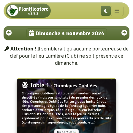
Planificatorc
v2.8.2
Dimanche 3 novembre 2024
Attention !
Il semblerait qu'aucun·e porteur·euse de
clef pour le lieu Lumière (Club) ne soit présent·e ce
dimanche.
Table 1
• Chroniques Oubliées
Chroniques Oubliées est la version modernisée et
simplifiée (mais pas simpliste) du premier des jeux de
rôle. Chroniques Oubliées Fantasy vous invite à jouer
des personnages types de la fantasy (guerrier nain,
barbare demi-orque, rôdeur elfe, voleur halfelin,
illusionniste gnome, etc.), mais le jeu se décline
également pour explorer tous les genres du jeu de rôle
(contemporain, super-héros, cyberpunk, etc.).
Jeu de rôles ⚔️