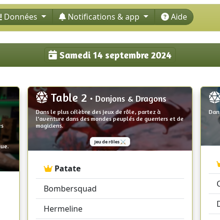
Données
Notifications & app
Aide
Samedi 14 septembre 2024
Table 2
• Donjons & Dragons
Dans le plus célèbre des jeux de rôle, partez à
Dans
l'aventure dans des mondes peuplés de guerriers et de
es
magiciens.
Jeu de rôles ⚔️
que.
Patate
Bombersquad
Hermeline