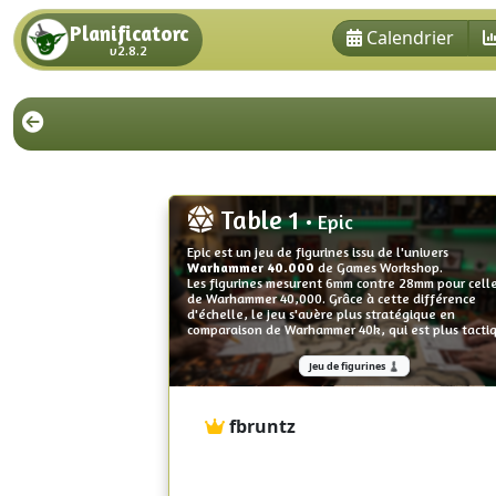
Planificatorc
Calendrier
v2.8.2
Table 1
• Epic
Epic est un jeu de figurines issu de l'univers
Warhammer 40.000
de Games Workshop.
Les figurines mesurent 6mm contre 28mm pour cell
de Warhammer 40,000. Grâce à cette différence
d'échelle, le jeu s'avère plus stratégique en
comparaison de Warhammer 40k, qui est plus tacti
Jeu de figurines ♟️
fbruntz