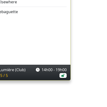
Elsewhere
lebaguette
Lumière (Club)
14h00 - 19h00
5 / 5