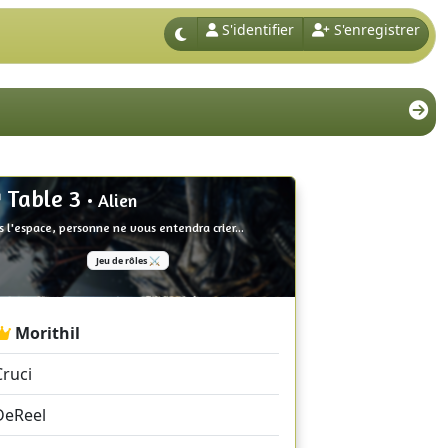
S'identifier
S'enregistrer
Table 3
• Alien
 l'espace, personne ne vous entendra crier...
Jeu de rôles ⚔️
Morithil
Cruci
DeReel