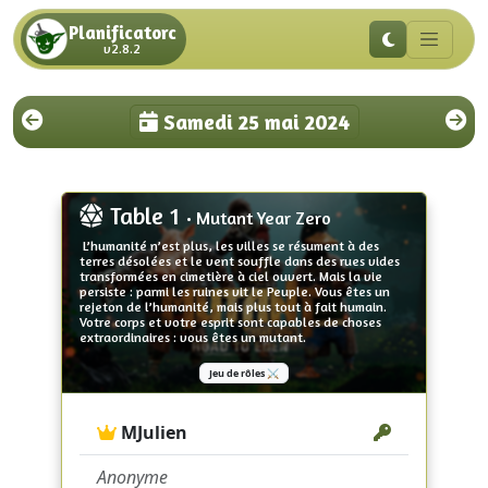
Planificatorc
v2.8.2
Samedi 25 mai 2024
Table 1
• Mutant Year Zero
L’humanité n’est plus, les villes se résument à des
terres désolées et le vent souffle dans des rues vides
transformées en cimetière à ciel ouvert. Mais la vie
persiste : parmi les ruines vit le Peuple. Vous êtes un
rejeton de l’humanité, mais plus tout à fait humain.
Votre corps et votre esprit sont capables de choses
extraordinaires : vous êtes un mutant.
Jeu de rôles ⚔️
MJulien
Anonyme