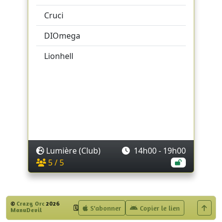
Cruci
DIOmega
Lionhell
Lumière (Club)
14h00 - 19h00
5 / 5
©
Crazy Orc
2026
S'abonner
Copier le lien
🗓️
ManuDevil