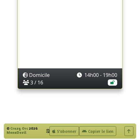
Domicile
14h00 - 19h00
3 / 16
©
Crazy Orc
2026
S'abonner
Copier le lien
🗓️
ManuDevil