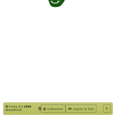
©
Crazy Orc
2026
S'abonner
Copier le lien
🗓️
ManuDevil