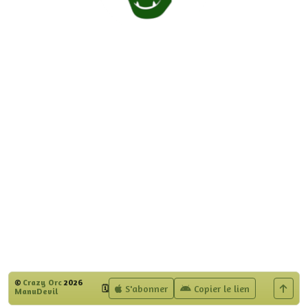
©
Crazy Orc
2026
S'abonner
Copier le lien
🗓️
ManuDevil